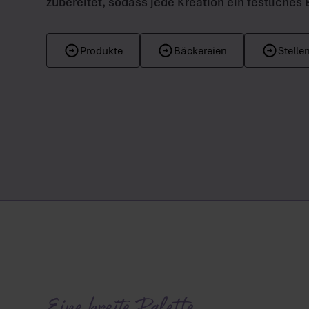
zubereitet, sodass jede Kreation ein festliches E
Produkte
Bäckereien
Stelle