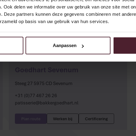
mit den köstlichsten Backwaren. Ob luxuriöses
. Ook delen we informatie over uw gebruik van onze site met on
hneller süßer Snack – wir garantieren höchste
e. Deze partners kunnen deze gegevens combineren met andere i
erzameld op basis van uw gebruik van hun services.
Aanpassen
Cut the Cake
Meer
Goedhart Sevenum
Steeg 27 5975 CD Sevenum
+31 (0)77 467 26 26
patisserie@bakkergoedhart.nl
Plan route
Werken bij
Certificering