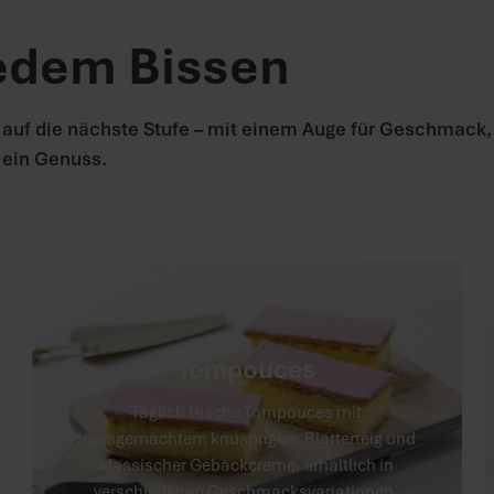
jedem Bissen
 auf die nächste Stufe – mit einem Auge für Geschmack,
 ein Genuss.
Tompouces
Täglich frische Tompouces mit
hausgemachtem knusprigem Blätterteig und
klassischer Gebäckcreme, erhältlich in
verschiedenen Geschmacksvariationen.