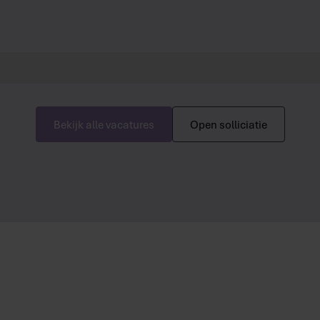
Bekijk alle vacatures
Open solliciatie