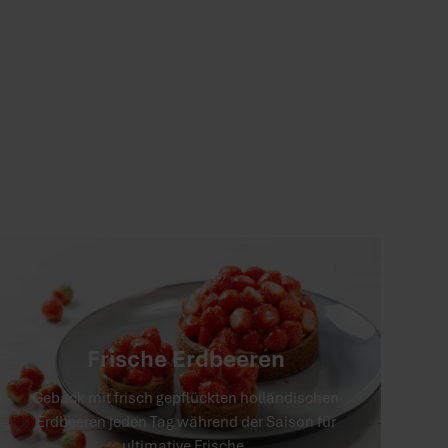
Frische Erdbeeren
Gebäck mit frisch gepflückten holländischen
Erdbeeren jeden Tag während der Saison für
ultimative Frische.