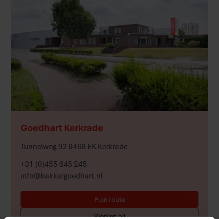
Meer
Goedhart Kerkrade
Tunnelweg 92 6468 EK Kerkrade
+31 (0)455 645 245
info@bakkergoedhart.nl
Plan route
Werken bij