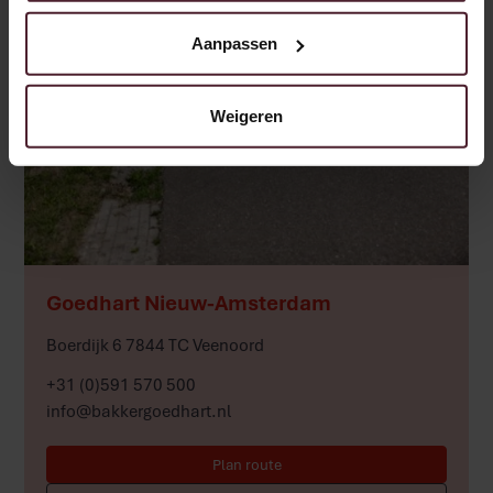
Aanpassen
Weigeren
Meer
Goedhart Nieuw-Amsterdam
Boerdijk 6 7844 TC Veenoord
+31 (0)591 570 500
info@bakkergoedhart.nl
Plan route