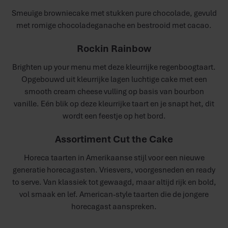
Smeuïge browniecake met stukken pure chocolade, gevuld
met romige chocoladeganache en bestrooid met cacao.​
Rockin Rainbow
Brighten up your menu met deze kleurrijke regenboogtaart.
Opgebouwd uit kleurrijke lagen luchtige cake met een
smooth cream cheese vulling op basis van bourbon
vanille. Eén blik op deze kleurrijke taart en je snapt het, dit
wordt een feestje op het bord.
Assortiment Cut the Cake
Horeca taarten in Amerikaanse stijl voor een nieuwe
generatie horecagasten. Vriesvers, voorgesneden en ready
to serve. Van klassiek tot gewaagd, maar altijd rijk en bold,
vol smaak en lef. American-style taarten die de jongere
horecagast aanspreken.