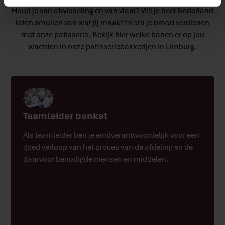
Houd je van afwisseling en van vlaai? Wil je heel Nederland
laten smullen van wat jij maakt? Kom je brood verdienen
met onze patisserie. Bekijk hier welke banen er op jou
wachten in onze patisseriebakkerijen in Limburg.
Teamleider banket
Als teamleider ben je eindverantwoordelijk voor een
goed verloop van het proces van de afdeling en de
daarvoor benodigde mensen en middelen.