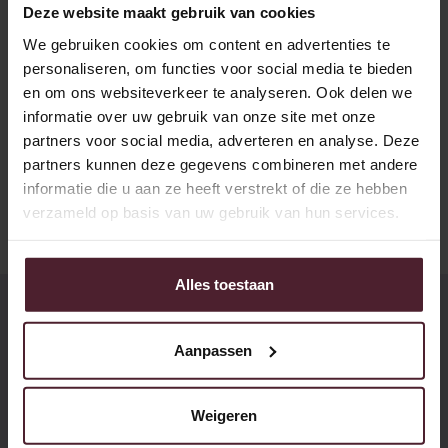
Deze website maakt gebruik van cookies
+31 (0)77 467 26 26
We gebruiken cookies om content en advertenties te
patisserie@bakkergoedhart.nl
personaliseren, om functies voor social media te bieden
en om ons websiteverkeer te analyseren. Ook delen we
Plan route
informatie over uw gebruik van onze site met onze
Werken bij
partners voor social media, adverteren en analyse. Deze
partners kunnen deze gegevens combineren met andere
Certificering
informatie die u aan ze heeft verstrekt of die ze hebben
verzameld op basis van uw gebruik van hun services.
Alles toestaan
Aanpassen
Werken bij Patisserie
De lekkerste vacatures
Weigeren