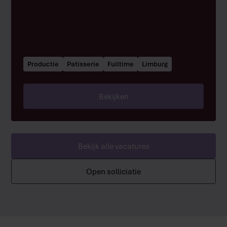
Productie
Patisserie
Fulltime
Limburg
Bekijken
Bekijk alle vacatures
Open solliciatie