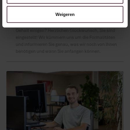
Herzlich willkommen in der
Familie!
Weigeren
Sind wir beide zufrieden und können wir uns auf das
Gehalt einigen? Herzlichen Glückwunsch, Sie sind
eingestellt! Wir kümmern uns um die Formalitäten
und informieren Sie genau, was wir noch von Ihnen
benötigen und wann Sie anfangen können.