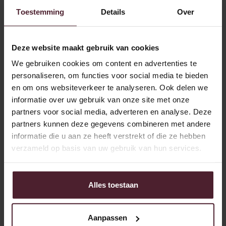
Toestemming
Details
Over
Erstes Treffen
Sind wir der Meinung, dass Sie gut zu uns und der
Deze website maakt gebruik van cookies
Stelle passen? Dann laden wir Sie zu einem
We gebruiken cookies om content en advertenties te
Vorstellungsgespräch in unsere Bäckerei ein. So
personaliseren, om functies voor social media te bieden
können wir uns besser kennenlernen.
en om ons websiteverkeer te analyseren. Ook delen we
informatie over uw gebruik van onze site met onze
partners voor social media, adverteren en analyse. Deze
Zweites Gespräch
partners kunnen deze gegevens combineren met andere
informatie die u aan ze heeft verstrekt of die ze hebben
Wenn die Chemie stimmt und wir beide begeistert
verzameld op basis van uw gebruik van hun services.
sind, folgt manchmal ein zweites Gespräch. In
diesem Gespräch sprechen Sie mit anderen Personen,
beispielsweise mit dem Bäckereileiter oder dem
Alles toestaan
Teamleiter.
Aanpassen