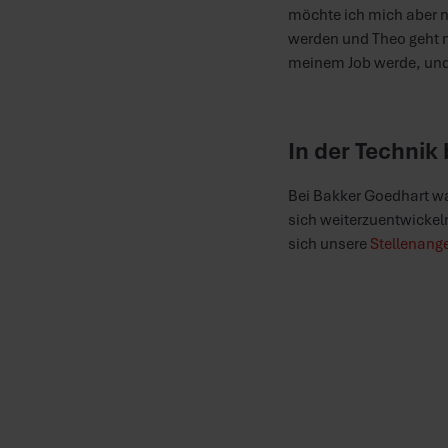
möchte ich mich aber no
werden und Theo geht n
meinem Job werde, und
In der Technik
Bei Bakker Goedhart w
sich weiterzuentwickel
sich unsere
Stellenange