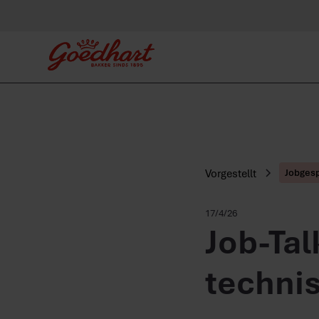
Vorgestellt
Jobges
17/4/26
Job-Tal
techni