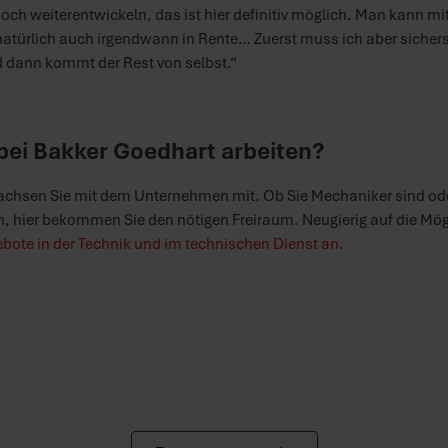
ch weiterentwickeln, das ist hier definitiv möglich. Man kann mi
atürlich auch irgendwann in Rente… Zuerst muss ich aber sicherst
 dann kommt der Rest von selbst.“
 bei Bakker Goedhart arbeiten?
achsen Sie mit dem Unternehmen mit. Ob Sie Mechaniker sind od
n, hier bekommen Sie den nötigen Freiraum. Neugierig auf die Mög
bote in der Technik und im technischen Dienst an.