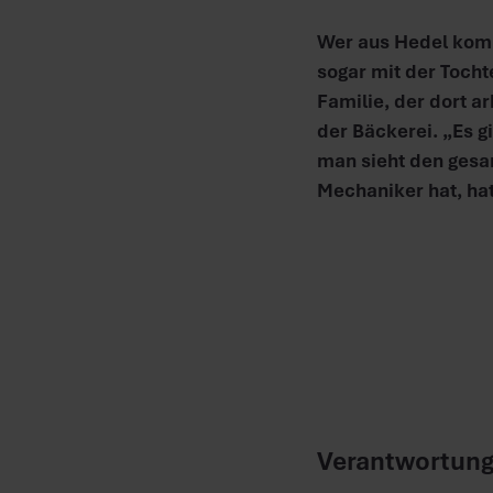
Wer aus Hedel komm
sogar mit der Tocht
Familie, der dort ar
der Bäckerei. „Es g
man sieht den gesam
Mechaniker hat, ha
Verantwortun