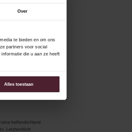
e Maschinen: „Es gibt
Hamburgerbrötchen und
Over
schirm und über ein
noch. „Wir arbeiten mit
einige arbeiten dort
 media te bieden en om ons
ze partners voor social
nformatie die u aan ze heeft
n. So sind jetzt feste
 Bart glücklich. Und
d die arbeitet man
Alles toestaan
s. In dem Jahr, in dem
 eine helfende Hand
ln. Letztendlich