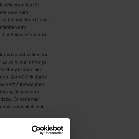
nden Mechaniker für
tete bei einem
r im technischen Dienst
 fehlten ihm
t bei Bakker Goedhart
mal nachts allein für
 zu sein, war anfangs
ten Monat schon ein
men. Zum Glück durfte
eschafft.“ Inzwischen
törung liegen kann,
r dazu. Es kommen
echnik entwickelt sich
lt