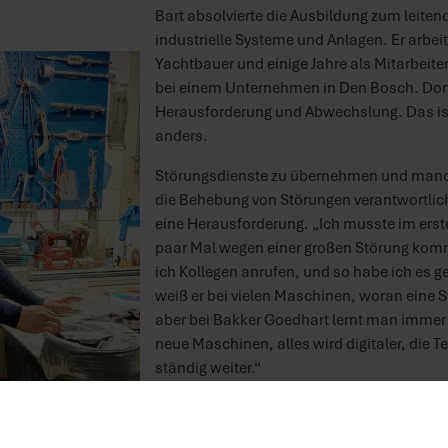
Bart absolvierte die Ausbildung zum leite
industrielle Systeme und Anlagen. Er arbei
Yachtbauer und einige Jahre als Mitarbeite
bei einem Unternehmen in Den Bosch. Dort
Herausforderung und Abwechslung. Das is
anders.
Störungsdienste zu übernehmen und manch
die Behebung von Störungen verantwortlich
eine Herausforderung. „Ich musste im ers
paar Mal wegen einer großen Störung kom
ich Kollegen anrufen, und so habe ich es g
weiß er bei vielen Maschinen, woran eine S
aber bei Bakker Goedhart lernt man imme
neue Maschinen, alles wird digitaler, die T
ständig weiter.“
Lernen zwischen Neu und A