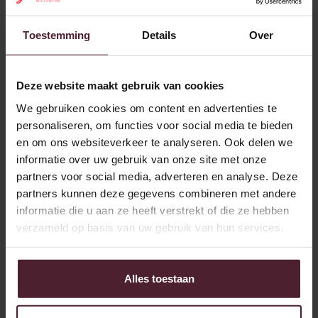
Fensterzeiten und Fahrzeugspezifikationen anpasst.“
Toestemming
Details
Over
Liebe zum Beruf und zur Kette
Bakker Goedhart erledigt fast den gesamten Transport mit
Deze website maakt gebruik van cookies
eigenen Leuten und Autos. Eine bewusste Entscheidung.
„Unsere Fahrer sind unsere Visitenkarte. Sie kennen die
We gebruiken cookies om content en advertenties te
Kunden und sind involviert. Das ist Gold wert.“ Die Flotte
personaliseren, om functies voor social media te bieden
besteht aus 80 Lastwagen und 15 Autos mit grauem
en om ons websiteverkeer te analyseren. Ook delen we
Nummernschild (Lieferwagen). Von diesen Lastwagen
informatie over uw gebruik van onze site met onze
sind 10 elektrisch. „Bakker Goedhart war früh da, aber
partners voor social media, adverteren en analyse. Deze
eine Erweiterung ist derzeit nicht möglich. Die
partners kunnen deze gegevens combineren met andere
Ladekapazität an unseren Standorten ist maximal und die
informatie die u aan ze heeft verstrekt of die ze hebben
Erweiterung dauert Jahre.“
verzameld op basis van uw gebruik van hun services.
Vertrauen und Freiheit
Alles toestaan
Die Kultur bei Bakker Goedhart beschreibt Jeroen als
warmherzig, ein echtes Familienunternehmen. „Ich bin ein