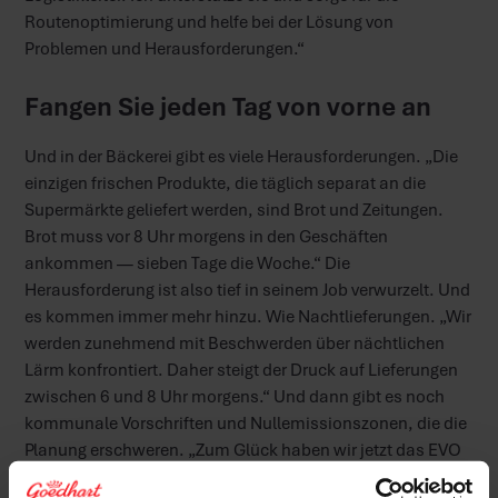
Routenoptimierung und helfe bei der Lösung von
Problemen und Herausforderungen.“
Fangen Sie jeden Tag von vorne an
Und in der Bäckerei gibt es viele Herausforderungen. „Die
einzigen frischen Produkte, die täglich separat an die
Supermärkte geliefert werden, sind Brot und Zeitungen.
Brot muss vor 8 Uhr morgens in den Geschäften
ankommen — sieben Tage die Woche.“ Die
Herausforderung ist also tief in seinem Job verwurzelt. Und
es kommen immer mehr hinzu. Wie Nachtlieferungen. „Wir
werden zunehmend mit Beschwerden über nächtlichen
Lärm konfrontiert. Daher steigt der Druck auf Lieferungen
zwischen 6 und 8 Uhr morgens.“ Und dann gibt es noch
kommunale Vorschriften und Nullemissionszonen, die die
Planung erschweren. „Zum Glück haben wir jetzt das EVO
Ritplan-Programm, das Routen an Bestellungen,