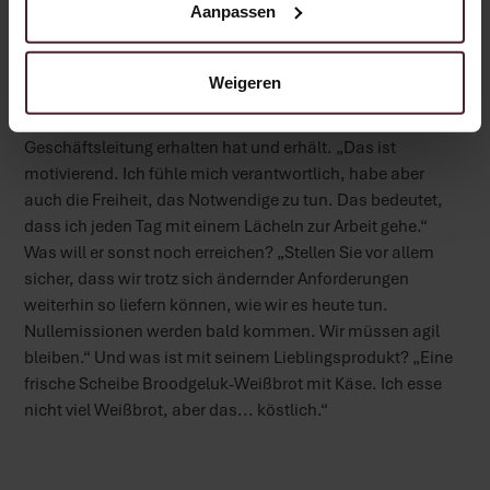
Aanpassen
gutes Beispiel für die Karrieremöglichkeiten, die Sie hier
haben. Wenn Sie es wirklich wollen und Ihr Engagement
zeigen, sind die Möglichkeiten hier fast grenzenlos.“ Er ist
Weigeren
auch zufrieden mit den Kursen, die ihm angeboten
wurden, und mit dem Vertrauen, das er von der
Geschäftsleitung erhalten hat und erhält. „Das ist
motivierend. Ich fühle mich verantwortlich, habe aber
auch die Freiheit, das Notwendige zu tun. Das bedeutet,
dass ich jeden Tag mit einem Lächeln zur Arbeit gehe.“
Was will er sonst noch erreichen? „Stellen Sie vor allem
sicher, dass wir trotz sich ändernder Anforderungen
weiterhin so liefern können, wie wir es heute tun.
Nullemissionen werden bald kommen. Wir müssen agil
bleiben.“ Und was ist mit seinem Lieblingsprodukt? „Eine
frische Scheibe Broodgeluk-Weißbrot mit Käse. Ich esse
nicht viel Weißbrot, aber das... köstlich.“