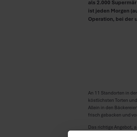
als 2.000 Supermär
ist jeden Morgen (a
Operation, bei der 
An 11 Standorten in de
köstlichsten Torten un
Allein in den Bäckereie
frisch gebacken und vo
Das richtige Angebot, a
Logistik perfekt aufei