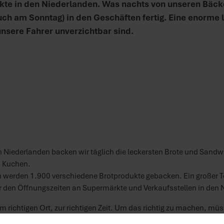
kte in den Niederlanden. Was nachts von unseren Bäck
uch am Sonntag) in den Geschäften fertig. Eine enorme 
unsere Fahrer unverzichtbar sind.
n Niederlanden backen wir täglich die leckersten Brote und Sandw
d Kuchen.
n werden 1.900 verschiedene Brotprodukte gebacken. Ein großer Te
r den Öffnungszeiten an Supermärkte und Verkaufsstellen in den N
m richtigen Ort, zur richtigen Zeit. Um das richtig zu machen, m
nander abgestimmt sein. Abends wird alles gebacken und morgens 