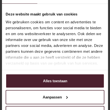
oven liggen. Des te langer gaan ze mee. Laat ze daarna
helemaal afkoelen.
Deze website maakt gebruik van cookies
We gebruiken cookies om content en advertenties te
Versieren maar
personaliseren, om functies voor social media te bieden
en om ons websiteverkeer te analyseren. Ook delen we
Na het afkoelen begint het leukste deel. Gebruik acrylverf,
informatie over uw gebruik van onze site met onze
glitter, reliëfverf of vernis voor een mooie afwerking. Door
partners voor social media, adverteren en analyse. Deze
het zout dat tijdens het drogen naar boven komt, worden
partners kunnen deze gegevens combineren met andere
de kleuren soms wat lichter. Met een laklaag breng je de
informatie die u aan ze heeft verstrekt of die ze hebben
kleuren weer mooi terug.
verzameld op basis van uw gebruik van hun services.
Knoop een touwtje door elk figuurtje en je hebt unieke
kerstdecoraties die je elk jaar weer met plezier ophangt.
Droog bewaard blijven ze heel lang mooi.
Alles toestaan
Aanpassen