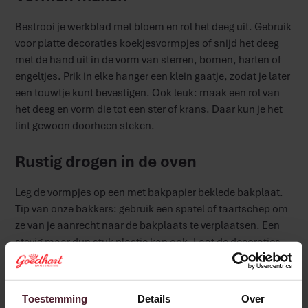
Bestrooi je werkblad met bloem en rol het deeg uit. Gebruik
voor platte decoraties koekjesvormpjes of snijd het deeg
met de hand uit in de vorm van sterren, bomen, harten of
engeltjes. Prik in elke hanger een klein gaatje, zodat je later
een touwtje kunt bevestigen. Ook leuk: maak een rol van
het deeg en vorm die tot een ster of krans. Daar kun je het
lint gewoon doorheen steken.
Rustig drogen in de oven
Leg de vormpjes op een met bakpapier beklede bakplaat.
Tip van onze bakkers: gebruik een spatel of taartschep om
ze van je aanrecht naar de bakplaats te verplaatsen. Een
stevig maar dun stuk plastic kan ook. Laat de decoraties
daarna rustig drogen in een oven van ongeveer 100°C.
Afhankelijk van de dikte duurt dit één tot enkele uren. Keer
de platte decoraties halverwege om, 3D vormen niet
Toestemming
Details
Over
omkeren. Te droog kan niet, dus laat ze gerust lang in de