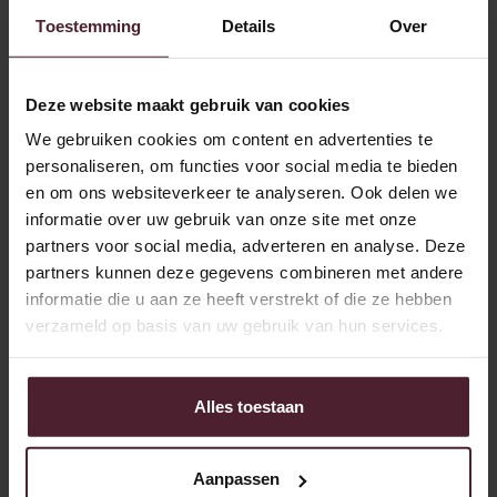
zugeschnitten auf unsere betrieblichen Bedürfnisse.
Toestemming
Details
Over
Sicherheit geht vor: Interne Schulungen stärken das
Sicherheitsbewusstsein, was in einem logistischen
Umfeld von entscheidender Bedeutung ist.
Deze website maakt gebruik van cookies
Kosteneinsparungen
: Durch die interne Durchführung
We gebruiken cookies om content en advertenties te
von Schulungen sparen wir externe Schulungskosten
personaliseren, om functies voor social media te bieden
ein und können die Inhalte vollständig auf unsere
en om ons websiteverkeer te analyseren. Ook delen we
eigenen Prozesse abstimmen.
informatie over uw gebruik van onze site met onze
partners voor social media, adverteren en analyse. Deze
partners kunnen deze gegevens combineren met andere
informatie die u aan ze heeft verstrekt of die ze hebben
Ein Blick in die Zukunft
verzameld op basis van uw gebruik van hun services.
Kollegen wie Mike, die sich ständig weiterentwickeln und
neue Aufgaben übernehmen, sind für unser Unternehmen
Alles toestaan
unglaublich wichtig. Gemeinsam erbringen wir jeden Tag
Spitzenleistungen.
Aanpassen