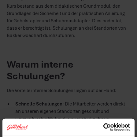
Kurs bestand aus dem didaktischen Grundmodul, den
Grundlagen der Sicherheit und der praktischen Anleitung
für Gabelstapler und Schubmaststapler. Dies bedeutet,
dass er berechtigt ist, Schulungen an drei Standorten von
Bakker Goedhart durchzuführen.
Warum interne
Schulungen?
Die Vorteile interner Schulungen liegen auf der Hand:
Schnelle Schulungen
: Die Mitarbeiter werden direkt
an unseren eigenen Standorten geschult und
verwenden das Material, das sie in der Praxis
verwenden.
Flexibilität
: Wir legen den Zeitplan selbst fest,