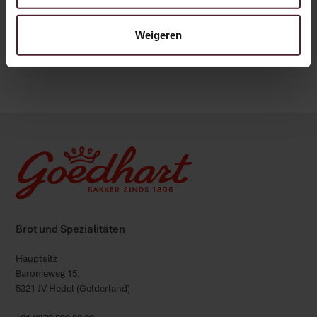
Weigeren
Terug naar overzicht
Brot und Spezialitäten
Hauptsitz
Baronieweg 15,
5321 JV Hedel (Gelderland)