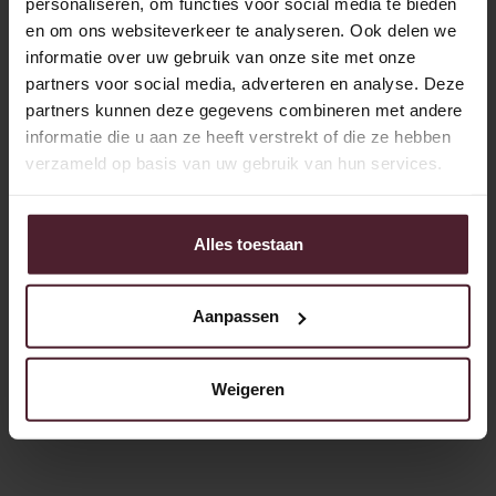
personaliseren, om functies voor social media te bieden
en om ons websiteverkeer te analyseren. Ook delen we
informatie over uw gebruik van onze site met onze
Brood & Specialiteiten
partners voor social media, adverteren en analyse. Deze
partners kunnen deze gegevens combineren met andere
Hoofdkantoor
informatie die u aan ze heeft verstrekt of die ze hebben
Baronieweg 15,
verzameld op basis van uw gebruik van hun services.
5321 JV Hedel (Gelderland)
+31 (0)73 599 08 00
info@bakkergoedhart.nl
Alles toestaan
Patisserie
Hoofdkantoor
Aanpassen
Industrieterrein 126,
5981NC Panningen
Weigeren
+31 (0)77 720 00 00
info@bakkergoedhart.nl