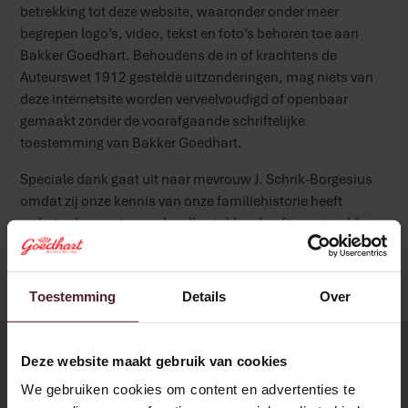
betrekking tot deze website, waaronder onder meer
begrepen logo’s, video, tekst en foto’s behoren toe aan
Bakker Goedhart. Behoudens de in of krachtens de
Auteurswet 1912 gestelde uitzonderingen, mag niets van
deze internetsite worden verveelvoudigd of openbaar
gemaakt zonder de voorafgaande schriftelijke
toestemming van Bakker Goedhart.
Speciale dank gaat uit naar mevrouw J. Schrik-Borgesius
omdat zij onze kennis van onze familiehistorie heeft
verbeterd en met waardevolle stukken heeft aangevuld.
Toestemming
Details
Over
Deze website maakt gebruik van cookies
We gebruiken cookies om content en advertenties te