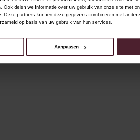
laag, van bakker tot chauffeur - iedereen die de
. Ook delen we informatie over uw gebruik van onze site met on
liefde voor ons product deelt, hoort erbij. En
e. Deze partners kunnen deze gegevens combineren met andere i
kan bij ons ook nog eens heel ver komen. Inzet
erzameld op basis van uw gebruik van hun services.
en talent vinden we namelijk veel belangrijker
dan een papiertje.
Aanpassen