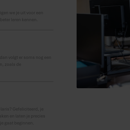
gen we je uit voor een
 beter leren kennen.
 dan volgt er soms nog een
n, zoals de
aris? Gefeliciteerd, je
en en laten je precies
je gaat beginnen.