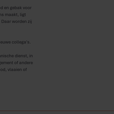
od en gebak voor
ns maakt, ligt
 Daar worden zij
ieuwe collega's.
ische dienst, in
gement of andere
od, vlaaien of