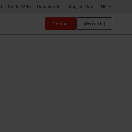
d
Sinds 1895
Downloads
Inloggen klant
NL
Contact
Werken bij