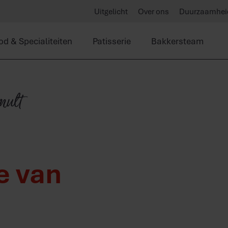
Uitgelicht
Over ons
Duurzaamhei
od & Specialiteiten
Patisserie
Bakkersteam
mult
e van