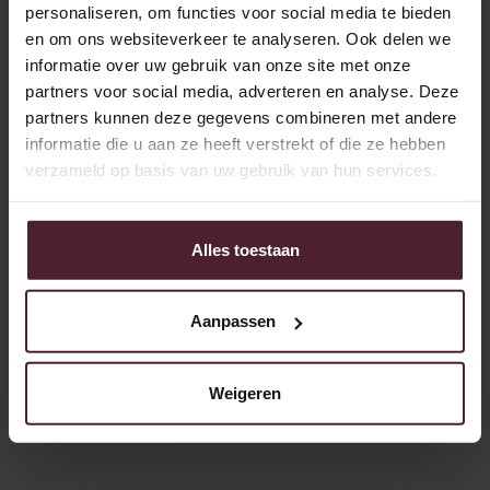
compact formaat
personaliseren, om functies voor social media te bieden
Op 1 april in de winkel Pop-up Brood - brood dat tot
en om ons websiteverkeer te analyseren. Ook delen we
70% minder ruimte inneemt tijdens transport, in de
informatie over uw gebruik van onze site met onze
winkel en thuis.
partners voor social media, adverteren en analyse. Deze
partners kunnen deze gegevens combineren met andere
informatie die u aan ze heeft verstrekt of die ze hebben
Lees meer
verzameld op basis van uw gebruik van hun services.
Alles toestaan
Aanpassen
Weigeren