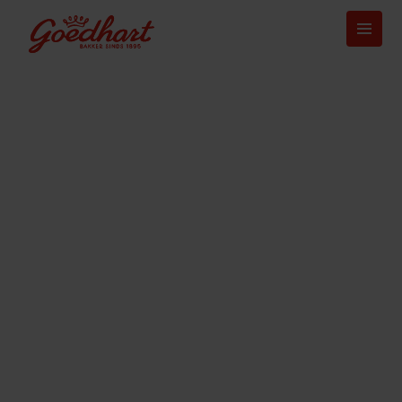
De bakkerij voor elk moment
Altijd vers, altijd
lekker, altijd overal
beschikbaar
Bakker Goedhart is al meer dan 125 jaar een vertrouwde
naam in de bakkerijwereld. Met passie voor perfectie en
een scherp oog voor innovatie leveren we dagelijks vers
brood, gebak en gemaksproducten aan duizenden winkels