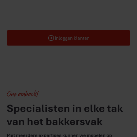
en to-go locaties. Wij zijn de specialist die traditie
combineert met vooruitgang. Proef de passie van Bakker
Goedhart.
Inloggen klanten
Ons ambacht
Specialisten in elke tak
van het bakkersvak
Met meerdere expertises kunnen we inspelen op