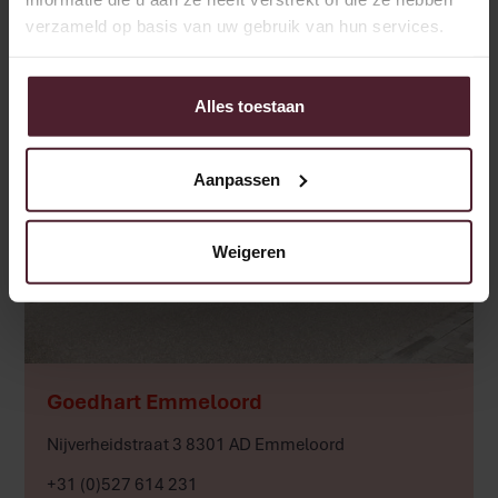
Werken bij
verzameld op basis van uw gebruik van hun services.
Alles toestaan
Aanpassen
Weigeren
Meer
Goedhart Emmeloord
Nijverheidstraat 3 8301 AD Emmeloord
+31 (0)527 614 231