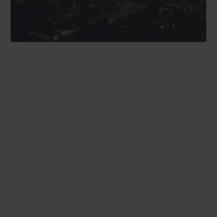
Werken bij de grootste
familie van bakkers
Bij Bakker Goedhart draait alles om ambacht, innovatie en
samenwerking. Voor al onze bakkerijen zijn we altijd op
zoek naar mensen die samen met ons Nederland willen
voorzien van de lekkerste versproducten zoals brood,
bolletjes, vlaaien, gebak en on-the-go producten. Of je nu