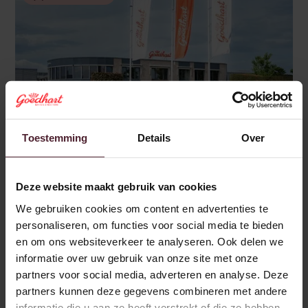
Toestemming
Details
Over
Meer
Goedhart Servicekantoor
Deze website maakt gebruik van cookies
We gebruiken cookies om content en advertenties te
Baronieweg 15 5321 JV Hedel
personaliseren, om functies voor social media te bieden
+31 (0)73 599 08 00
en om ons websiteverkeer te analyseren. Ook delen we
info@bakkergoedhart.nl
informatie over uw gebruik van onze site met onze
partners voor social media, adverteren en analyse. Deze
Plan route
partners kunnen deze gegevens combineren met andere
informatie die u aan ze heeft verstrekt of die ze hebben