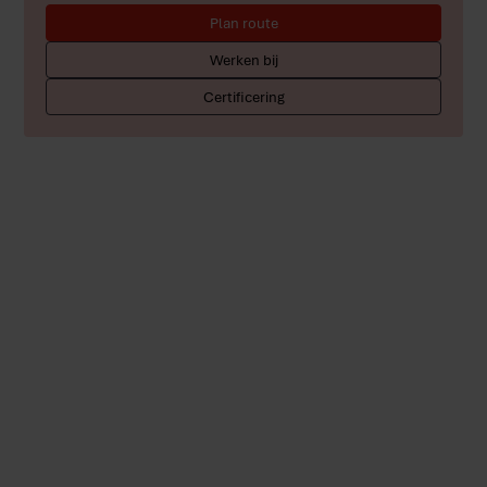
Plan route
Werken bij
Certificering
Altijd in beweging
Nieuws, verhalen en
ontwikkelingen uit onze
bakkerijen