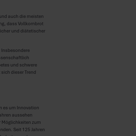
 und auch die meisten
ng, dass Vollkornbrot
icher und diätetischer
n. Insbesondere
ssenschaftlich
abetes und schwere
 sich dieser Trend
nn es um Innovation
 Jahren aussehen
r Möglichkeiten zum
inden. Seit 125 Jahren