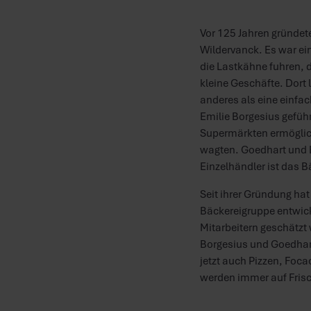
Vor 125 Jahren gründet
Wildervanck. Es war ein
die Lastkähne fuhren, d
kleine Geschäfte. Dort
anderes als eine einfa
Emilie Borgesius gefüh
Supermärkten ermöglicht
wagten. Goedhart und 
Einzelhändler ist das 
Seit ihrer Gründung hat
Bäckereigruppe entwick
Mitarbeitern geschätzt 
Borgesius und Goedhart
jetzt auch Pizzen, Foca
werden immer auf Frisc