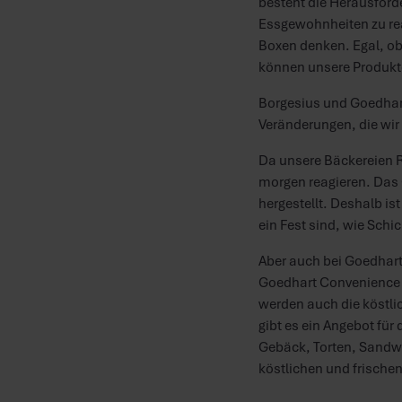
besteht die Herausfor
Essgewohnheiten zu reag
Boxen denken. Egal, ob 
können unsere Produkte 
Borgesius und Goedhart
Veränderungen, die wir 
Da unsere Bäckereien R
morgen reagieren. Das 
hergestellt. Deshalb ist
ein Fest sind, wie Sch
Aber auch bei Goedhart
Goedhart Convenience f
werden auch die köstli
gibt es ein Angebot für
Gebäck, Torten, Sandwi
köstlichen und frischen