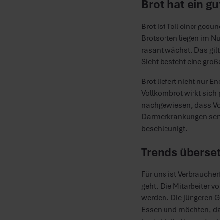
Brot hat ein g
Brot ist Teil einer ges
Brotsorten liegen im Nu
rasant wächst. Das gil
Sicht besteht eine gro
Brot liefert nicht nur 
Vollkornbrot wirkt sich
nachgewiesen, dass Vol
Darmerkrankungen senkt
beschleunigt.
Trends überse
Für uns ist Verbrauche
geht. Die Mitarbeiter v
werden. Die jüngeren 
Essen und möchten, dass