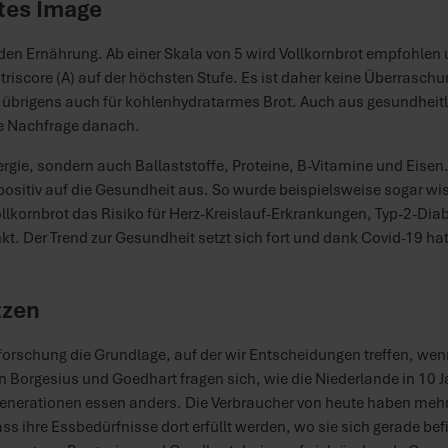
utes Image
unden Ernährung. Ab einer Skala von 5 wird Vollkornbrot empfohlen
triscore (A) auf der höchsten Stufe. Es ist daher keine Überraschu
t übrigens auch für kohlenhydratarmes Brot. Auch aus gesundheitl
ße Nachfrage danach.
Energie, sondern auch Ballaststoffe, Proteine, B-Vitamine und Eise
 positiv auf die Gesundheit aus. So wurde beispielsweise sogar wi
lkornbrot das Risiko für Herz-Kreislauf-Erkrankungen, Typ-2-Di
. Der Trend zur Gesundheit setzt sich fort und dank Covid-19 hat
tzen
rforschung die Grundlage, auf der wir Entscheidungen treffen, we
on Borgesius und Goedhart fragen sich, wie die Niederlande in 10
Generationen essen anders. Die Verbraucher von heute haben meh
 ihre Essbedürfnisse dort erfüllt werden, wo sie sich gerade bef