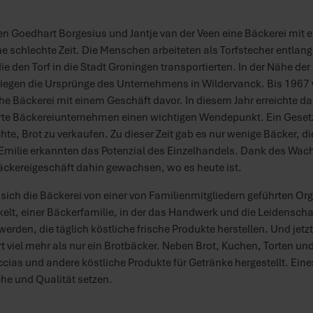
en Goedhart Borgesius und Jantje van der Veen eine Bäckerei mit 
e schlechte Zeit. Die Menschen arbeiteten als Torfstecher entlan
ie den Torf in die Stadt Groningen transportierten. In der Nähe d
 liegen die Ursprünge des Unternehmens in Wildervanck. Bis 1967 
che Bäckerei mit einem Geschäft davor. In diesem Jahr erreichte 
rte Bäckereiunternehmen einen wichtigen Wendepunkt. Ein Gesetz t
e, Brot zu verkaufen. Zu dieser Zeit gab es nur wenige Bäcker, die
Emilie erkannten das Potenzial des Einzelhandels. Dank des Wac
Bäckereigeschäft dahin gewachsen, wo es heute ist.
 sich die Bäckerei von einer von Familienmitgliedern geführten Org
elt, einer Bäckerfamilie, in der das Handwerk und die Leidenschaf
werden, die täglich köstliche frische Produkte herstellen. Und jetz
 viel mehr als nur ein Brotbäcker. Neben Brot, Kuchen, Torten 
ccias und andere köstliche Produkte für Getränke hergestellt. Eine
he und Qualität setzen.