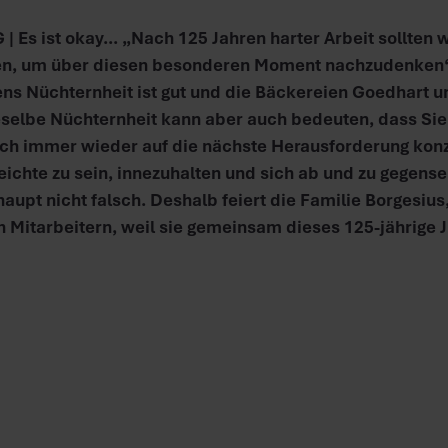
Es ist okay... „Nach 125 Jahren harter Arbeit sollten wi
n, um über diesen besonderen Moment nachzudenken“,
ens Nüchternheit ist gut und die Bäckereien Goedhart u
ieselbe Nüchternheit kann aber auch bedeuten, dass Si
ich immer wieder auf die nächste Herausforderung konze
chte zu sein, innezuhalten und sich ab und zu gegensei
haupt nicht falsch. Deshalb feiert die Familie Borgesius
 Mitarbeitern, weil sie gemeinsam dieses 125-jährige J