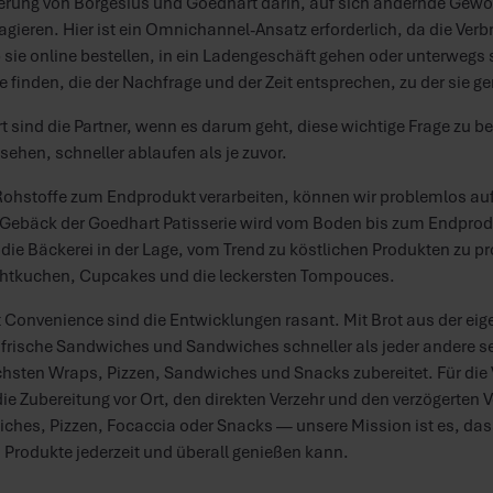
derung von Borgesius und Goedhart darin, auf sich ändernde Gew
ieren. Hier ist ein Omnichannel-Ansatz erforderlich, da die Verb
sie online bestellen, in ein Ladengeschäft gehen oder unterwegs 
finden, die der Nachfrage und der Zeit entsprechen, zu der sie g
 sind die Partner, wenn es darum geht, diese wichtige Frage zu b
sehen, schneller ablaufen als je zuvor.
ohstoffe zum Endprodukt verarbeiten, können wir problemlos auf
Gebäck der Goedhart Patisserie wird vom Boden bis zum Endprod
 die Bäckerei in der Lage, vom Trend zu köstlichen Produkten zu pro
ichtkuchen, Cupcakes und die leckersten Tompouces.
 Convenience sind die Entwicklungen rasant. Mit Brot aus der ei
rische Sandwiches und Sandwiches schneller als jeder andere ser
chsten Wraps, Pizzen, Sandwiches und Snacks zubereitet. Für die
 die Zubereitung vor Ort, den direkten Verzehr und den verzögerten V
ches, Pizzen, Focaccia oder Snacks — unsere Mission ist es, das
 Produkte jederzeit und überall genießen kann.