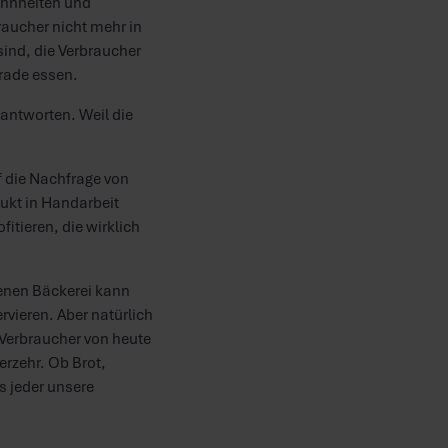
ohnheiten und
raucher nicht mehr in
sind, die Verbraucher
erade essen.
eantworten. Weil die
 die Nachfrage von
ukt in Handarbeit
fitieren, die wirklich
genen Bäckerei kann
vieren. Aber natürlich
 Verbraucher von heute
erzehr. Ob Brot,
s jeder unsere