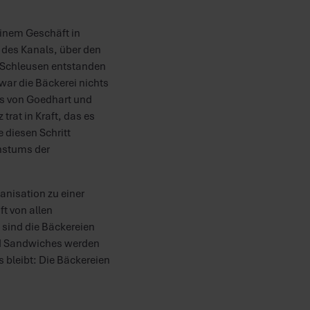
einem Geschäft in
g des Kanals, über den
er Schleusen entstanden
war die Bäckerei nichts
das von Goedhart und
rat in Kraft, das es
 diesen Schritt
hstums der
anisation zu einer
t von allen
t sind die Bäckereien
und Sandwiches werden
s bleibt: Die Bäckereien