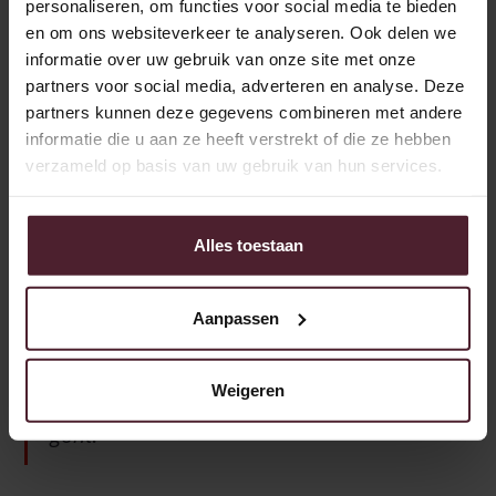
personaliseren, om functies voor social media te bieden
mit großer Zuversicht und Begeisterung
en om ons websiteverkeer te analyseren. Ook delen we
entgegen.“
informatie over uw gebruik van onze site met onze
partners voor social media, adverteren en analyse. Deze
partners kunnen deze gegevens combineren met andere
Jumbo-Sprecher
informatie die u aan ze heeft verstrekt of die ze hebben
verzameld op basis van uw gebruik van hun services.
„Wir freuen uns über dieses neue Joint
Venture und freuen uns auf eine
Alles toestaan
angenehme Zusammenarbeit. So können
wir unsere Kunden in Zukunft noch
Aanpassen
besser bedienen, wenn es um
Geschmack, Qualität, Verfügbarkeit und
Weigeren
Nachhaltigkeit unseres frischen Brotes
geht.“