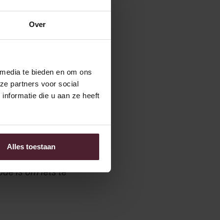
Over
 in het gebouw. “Je moet
het gebouw: collega’s
 “Mensen hier weten
 media te bieden en om ons
r willen we naartoe?
ze partners voor social
ld bij de start van Cut
nformatie die u aan ze heeft
werd er breed
mee. In productie werd
 elkaar?” En met succes
Alles toestaan
ode is om iets te