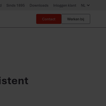
d
Sinds 1895
Downloads
Inloggen klant
NL
Contact
Werken bij
istent