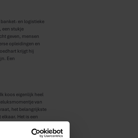
 banket- en logistieke
h, een stukje
acht geven, mensen
verse opleidingen en
edhart krijgt hij
ijn. Een
Ik koos eigenlijk heel
 geluksmomentje van
praat, het belangrijkste
 elkaar. Het is een
or, en met Cut the Cake
p zoveel plekken wordt