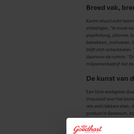
Breed vak, bre
Karim stuurt acht teaml
afdelingen. “Je moet voo
psycholoog, planner, b
betrekken, motiveren, b
blijft zich ontwikkelen.
daarvoor de ruimte. “Di
miljoenenbedrijf dat de
De kunst van d
Een fijne werkgever dus,
impulsief voor het ban
iets echt lekkers eten, 
product in Sevenum, hoo
huwelijk dat tot stand 
zelfs de grens over. “Da