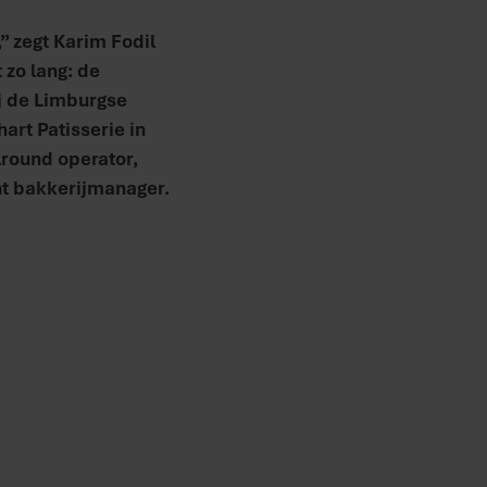
” zegt Karim Fodil
 zo lang: de
ij de Limburgse
art Patisserie in
lround operator,
nt bakkerijmanager.