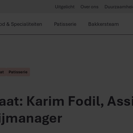
Uitgelicht
Over ons
Duurzaamhei
od & Specialiteiten
Patisserie
Bakkersteam
at
Patisserie
at: Karim Fodil, Ass
ijmanager