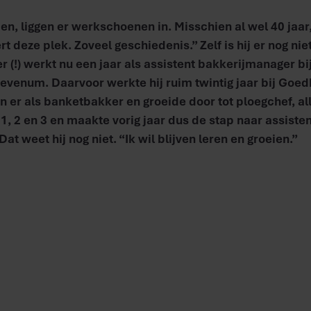
en, liggen er werkschoenen in. Misschien al wel 40 jaar,
t deze plek. Zoveel geschiedenis.” Zelf is hij er nog niet
 (!) werkt nu een jaar als assistent bakkerijmanager b
evenum. Daarvoor werkte hij ruim twintig jaar bij Goedh
n er als banketbakker en groeide door tot ploegchef, al
1, 2 en 3 en maakte vorig jaar dus de stap naar assiste
t weet hij nog niet. “Ik wil blijven leren en groeien.”