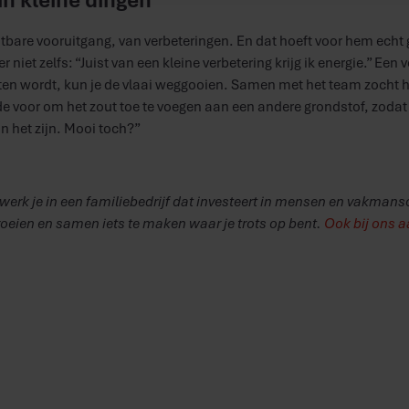
stbare vooruitgang, van verbeteringen. En dat hoeft voor hem ech
r niet zelfs: “Juist van een kleine verbetering krijg ik energie.” Een 
eten wordt, kun je de vlaai weggooien. Samen met het team zocht h
de voor om het zout toe te voegen aan een andere grondstof, zoda
 het zijn. Mooi toch?”
 werk je in een familiebedrijf dat investeert in mensen en vakmansc
groeien en samen iets te maken waar je trots op bent.
Ook bij ons a