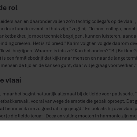
de rol
eiders aan en daaronder vallen zo’n tachtig collega’s op de vlaai-,
r deze functie overal in thuis zijn,” zegt hij. “Je bent collega, coac
anketbakker, je moet techniek begrijpen, kunnen luisteren, aand
inding creëren. Het is zó breed.” Karim volgt en volgde daarom di
 “Ik wil begrijpen. Waarom is iets zo? Kan het anders?” Bij Bakker Go
t is een familiebedrijf dat kijkt naar mensen en naar de lange term
 mensen de tijd en de kansen gunt, daar wil je graag voor werken.”
e vlaai
 maar het begint natuurlijk allemaal bij de liefde voor patisserie. “
ketbakkersvak, vooral vanwege de emotie die gebak oproept. Dat
dat herinner ik me zo goed uit mijn jeugd.” En ook als hij over vlaai 
r je die liefde terug: “Deeg en vulling moeten in harmonie zijn met
komt in de oven.” Vanuit Sevenum gaan de vlaaien het hele land do
t blijft bijzonder,” zegt Karim. “Dat iets wat hier wordt gemaakt, o