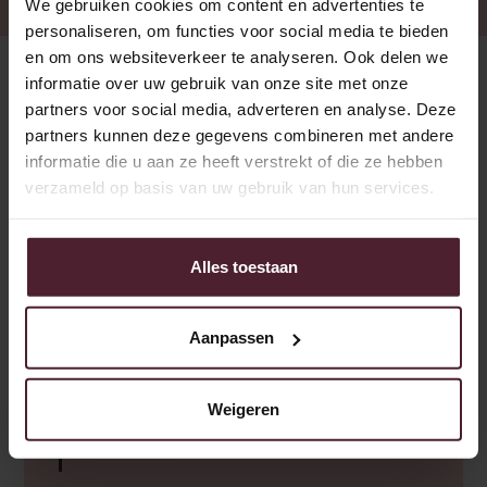
We gebruiken cookies om content en advertenties te
personaliseren, om functies voor social media te bieden
en om ons websiteverkeer te analyseren. Ook delen we
informatie over uw gebruik van onze site met onze
partners voor social media, adverteren en analyse. Deze
partners kunnen deze gegevens combineren met andere
informatie die u aan ze heeft verstrekt of die ze hebben
Chauffeur
verzameld op basis van uw gebruik van hun services.
Bekijk onze
promotie video
Alles toestaan
Aanpassen
Altijd al willen weten hoe het
brood 's ochtends voor
openingstijd in de supermarkt
Weigeren
komt?