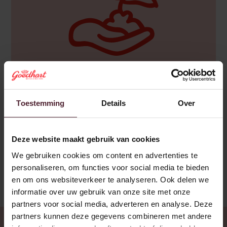
Bijdragen aan groei
Mensen vinden die hier passen
Toestemming
Details
Over
Nieuwe collega’s goed laten landen
Leidinggevenden helpen groeien
Deze website maakt gebruik van cookies
Ook ruimte voor jouw groei!
We gebruiken cookies om content en advertenties te
personaliseren, om functies voor social media te bieden
en om ons websiteverkeer te analyseren. Ook delen we
informatie over uw gebruik van onze site met onze
partners voor social media, adverteren en analyse. Deze
partners kunnen deze gegevens combineren met andere