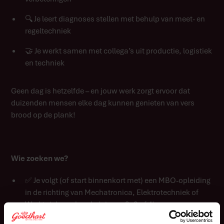
🔍 Je leert diagnoses stellen met behulp van meet- en
regeltechniek
🤝 Je werkt samen met collega’s uit productie, logistiek
en techniek
Geen dag is hetzelfde – en jouw werk zorgt ervoor dat
duizenden mensen elke dag kunnen genieten van vers
brood op de plank!
Wie zoeken we?
✅ Je volgt (of start binnenkort met) een MBO-opleiding
in de richting van Mechatronica, Elektrotechniek of
Werktuigbouwkunde (niveau 2, 3 of 4)