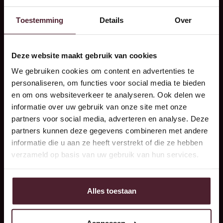
✅ Je hebt technisch inzicht en vindt het leuk om met je
handen te werken
Toestemming
Details
Over
✅ Je bent leergierig, betrouwbaar en hebt een gezonde
dosis humor
Deze website maakt gebruik van cookies
✅ Je kunt goed samenwerken én zelfstandig aan de
We gebruiken cookies om content en advertenties te
slag gaan
personaliseren, om functies voor social media te bieden
en om ons websiteverkeer te analyseren. Ook delen we
✅ Je staat open voor werken in een 3-ploegenrooster
informatie over uw gebruik van onze site met onze
na je opleiding
partners voor social media, adverteren en analyse. Deze
partners kunnen deze gegevens combineren met andere
informatie die u aan ze heeft verstrekt of die ze hebben
verzameld op basis van uw gebruik van hun services.
Alles toestaan