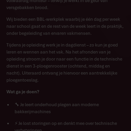
volwaardig monteur – terwijl je werkt in de geur van
versgebakken brood.
Wij bieden een BBL-werkplek waarbij je één dag per week
naar school gaat en de rest van de week leert in de praktijk,
onder begeleiding van ervaren vakmensen.
Tijdens je opleiding werk je in dagdienst – zo kun je goed
leren en wennen aan het vak. Na het afronden van je
opleiding stroom je door naar een functie in de technische
dienst in een 3-ploegenrooster (ochtend, middag en
nacht). Uiteraard ontvang je hiervoor een aantrekkelijke
ploegentoeslag.
Wat ga je doen?
🔧 Je leert onderhoud plegen aan moderne
bakkerijmachines
⚡ Je lost storingen op en denkt mee over technische
verbeteringen