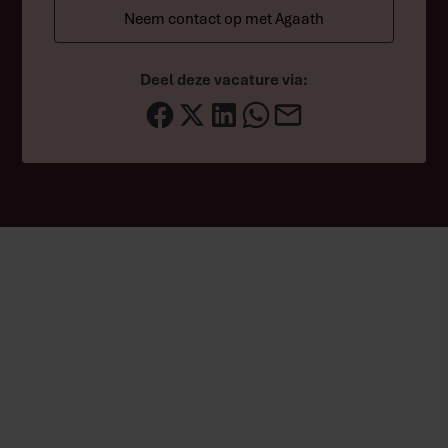
Neem contact op met Agaath
Deel deze vacature via:
Op zoek naar een andere
vacature?
Bij Bakker Goedhart draait alles om ambacht, innovatie en
samenwerking. Voor al onze bakkerijen zijn we altijd op