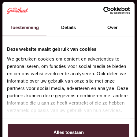
• bijhouden van retourstromen fust en emballage;
• aanspreekpunt bij afwezigheid hoofd logistiek.
Toestemming
Details
Over
Naast deze werkzaamheden krijg je volop ruimte om jezelf
Deze website maakt gebruik van cookies
verder te ontwikkelen. Zie je kansen om processen te
verbeteren of wil je op termijn extra verantwoordelijkheden
We gebruiken cookies om content en advertenties te
oppakken? Dan krijg je daar alle ruimte voor.
personaliseren, om functies voor social media te bieden
en om ons websiteverkeer te analyseren. Ook delen we
Wie zoeken we?
informatie over uw gebruik van onze site met onze
partners voor social media, adverteren en analyse. Deze
Je bent iemand die graag verantwoordelijkheid neemt en
partners kunnen deze gegevens combineren met andere
het overzicht bewaart, ook wanneer het druk is. Je werkt
informatie die u aan ze heeft verstrekt of die ze hebben
zelfstandig, bent praktisch ingesteld en voelt je net zo thuis
verzameld op basis van uw gebruik van hun services.
achter een computer als op de werkvloer.
Daarnaast breng je het volgende mee:
Alles toestaan