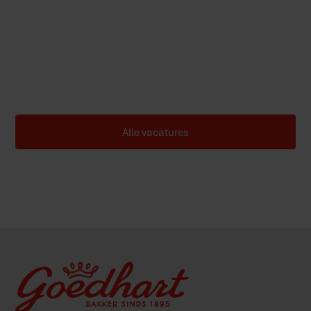
zoek naar mensen die samen met ons Nederland willen
voorzien van de lekkerste versproducten zoals brood,
bolletjes, vlaaien, gebak en kant-en-klare on-the-go
producten. Of je nu een ervaren vakman bent of een
starter, bij ons krijg je de kans om te groeien in een
dynamische en betrokken werkomgeving.
Alle vacatures
Meer over werken bij