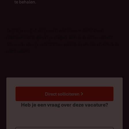
te behalen.
Twijfel je nog of wil je eerst wat meer weten? Geen
probleem! Stel gerust je vragen. Ben je al enthousiast?
Stuur ons dan je sollicitatie – we kijken ernaar uit om je te
ontmoeten!
Direct solliciteren
Heb je een vraag over deze vacature?