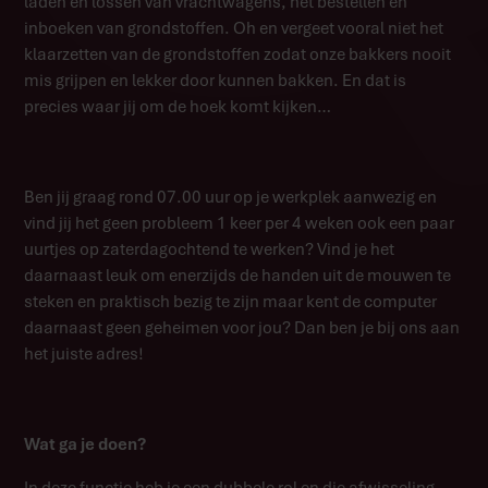
laden en lossen van vrachtwagens, het bestellen en
inboeken van grondstoffen. Oh en vergeet vooral niet het
klaarzetten van de grondstoffen zodat onze bakkers nooit
mis grijpen en lekker door kunnen bakken. En dat is
precies waar jij om de hoek komt kijken…
Ben jij graag rond 07.00 uur op je werkplek aanwezig en
vind jij het geen probleem 1 keer per 4 weken ook een paar
uurtjes op zaterdagochtend te werken? Vind je het
daarnaast leuk om enerzijds de handen uit de mouwen te
steken en praktisch bezig te zijn maar kent de computer
daarnaast geen geheimen voor jou? Dan ben je bij ons aan
het juiste adres!
Wat ga je doen?
In deze functie heb je een dubbele rol en die afwisseling