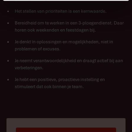
Het stellen van prioriteiten is een kernwaarde.
Bereidheid om te werken in een 3-ploegendienst. Daar
horen ook weekenden en feestdagen bij.
Je denkt in oplossingen en mogelijkheden, niet in
problemen of excuses.
Je neemt verantwoordelijkheid en draagt actief bij aan
verbeteringen.
Je hebt een positieve, proactieve instelling en
stimuleert dat ook binnen je team.