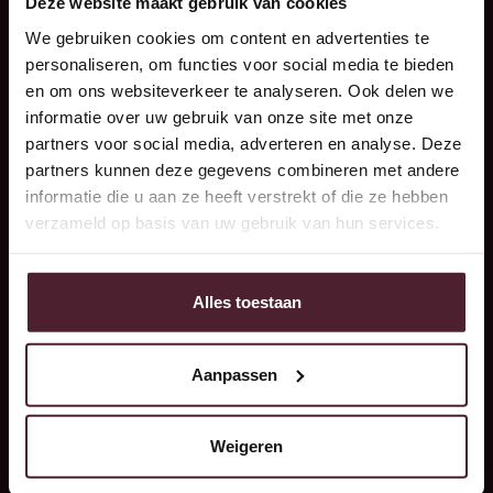
Deze website maakt gebruik van cookies
toekomst. Zie jij jezelf meedenken in deze ontwikkelingen
en ben jij goed in het bouwen van een goed samenwerkend
We gebruiken cookies om content en advertenties te
team? Dan denken wij dat jij perfect bij ons past!
personaliseren, om functies voor social media te bieden
en om ons websiteverkeer te analyseren. Ook delen we
informatie over uw gebruik van onze site met onze
partners voor social media, adverteren en analyse. Deze
Verder heb jij:
partners kunnen deze gegevens combineren met andere
informatie die u aan ze heeft verstrekt of die ze hebben
MBO3/4 werk- en denkniveau, bij voorkeur richting
verzameld op basis van uw gebruik van hun services.
techniek of food.
Aantoonbare ervaring als (meewerkend)
voorman/teamleider in een productieomgeving, bij
Alles toestaan
voorkeur in de voedingsmiddelenindustrie.
Je weet hoe je mensen aanstuurt, motiveert en
Aanpassen
ontwikkelt.
Je bent besluitvaardig, communicatief sterk en
Weigeren
stressbestendig en beschikt over sterke leiderschap en
sociale kwaliteiten.