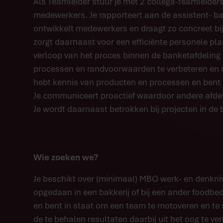
Als Teamleider stuur je met 2 collega-teamleiders
medewerkers. Je rapporteert aan de assistent- ba
ontwikkelt medewerkers en draagt zo concreet b
zorgt daarnaast voor een efficiënte personele pla
verloop van het proces binnen de banketafdeling en
processen en randvoorwaarden te verbeteren en 
hebt kennis van producten en processen en bent 
Je communiceert proactief waardoor andere afdel
Je wordt daarnaast betrokken bij projecten in de b
Wie zoeken we?
Je beschikt over (minimaal) MBO werk- en denkniv
opgedaan in een bakkerij of bij een ander foodbe
en bent in staat om een team te motoveren en te s
de te behalen resultaten daarbij uit het oog te ver