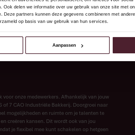
n belangrijk vindt;
. Ook delen we informatie over uw gebruik van onze site met on
e. Deze partners kunnen deze gegevens combineren met andere i
met collega’s vanzelfsprekend vindt;
erzameld op basis van uw gebruik van hun services.
ouwt aan onze bakkerij;
weken (zaterdag en zondag op basis van een
Aanpassen
ok voor onze medewerkers. Afhankelijk van jouw
6 of 7 CAO Industriële Bakkerij. Doorgroei naar
veel mogelijkheden en ruimte om je talenten te
en creëren kansen. Dit wordt ook van jou
omdat je flexibel mee kunt schakelen op hetgeen