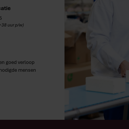
catie
5
v 38 uur p/w)
een goed verloop
benodigde mensen