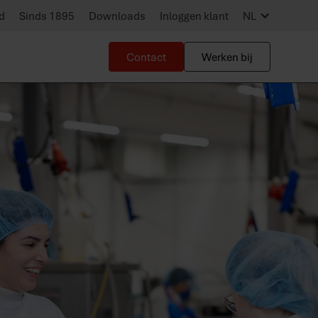
d
Sinds 1895
Downloads
Inloggen klant
NL
Contact
Werken bij