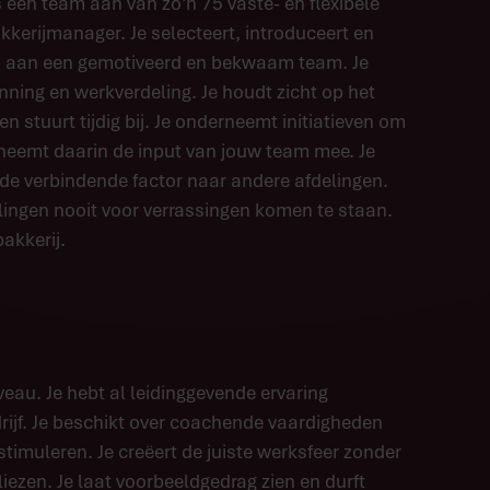
 een team aan van zo’n 75 vaste- en flexibele
kkerijmanager. Je selecteert, introduceert en
ij aan een gemotiveerd en bekwaam team. Je
nning en werkverdeling. Je houdt zicht op het
 stuurt tijdig bij. Je onderneemt initiatieven om
neemt daarin de input van jouw team mee. Je
de verbindende factor naar andere afdelingen.
ingen nooit voor verrassingen komen te staan.
akkerij.
eau. Je hebt al leidinggevende ervaring
drijf. Je beschikt over coachende vaardigheden
timuleren. Je creëert de juiste werksfeer zonder
liezen. Je laat voorbeeldgedrag zien en durft