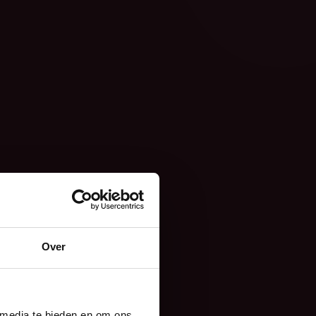
Over
 media te bieden en om ons