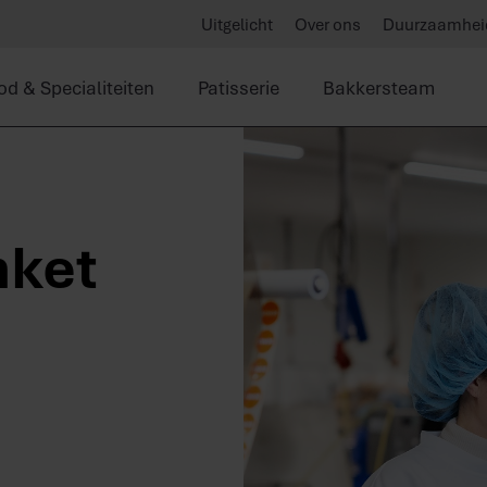
Uitgelicht
Over ons
Duurzaamhei
od & Specialiteiten
Patisserie
Bakkersteam
nket