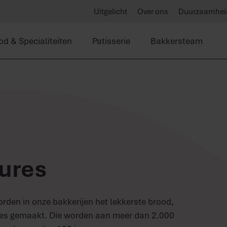
Uitgelicht
Over ons
Duurzaamhei
od & Specialiteiten
Patisserie
Bakkersteam
tures
worden in onze
bakkerijen
het lekkerste brood,
djes gemaakt. Die worden aan meer dan 2.000