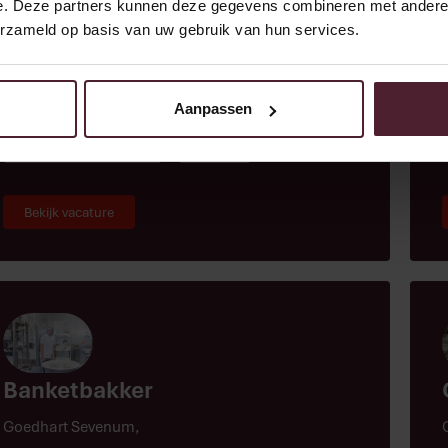
e. Deze partners kunnen deze gegevens combineren met andere i
erzameld op basis van uw gebruik van hun services.
Wij zijn op zoek naar een enthousiaste collega die
graag het vak van allround monteur wil leren.
Aanpassen
Brood & Specialiteiten
Techniek
Bekijk vacature
Banketbakker
Goedhart Sevenum
,