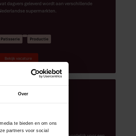
wat dagvers geleverd wordt aan verschillende
Nederlandse supermarkten.
Patisserie
Productie
Bekijk vacature
Over
Teamleider banket
Goedhart Sevenum
,
 media te bieden en om ons
ze partners voor social
Als teamleider ben je eindverantwoordelijk voor een