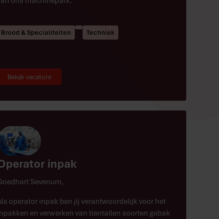
van ons machinepark.
Brood & Specialiteiten
Techniek
Bekijk vacature
Operator inpak
Goedhart Sevenum
,
Als operator inpak ben jij verantwoordelijk voor het
inpakken en verwerken van tientallen soorten gebak