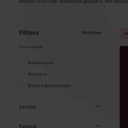
winkels door heel Nederland geleverd. We bestaa
Filters
Wis filters
V
Toon
0
van
88
Bakkersteam
Patisserie
Brood & Specialiteiten
Locatie
Goedhart Servicekantoor
Functie