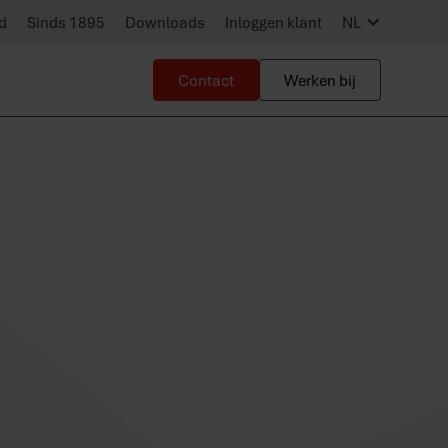
d
Sinds 1895
Downloads
Inloggen klant
NL
Contact
Werken bij