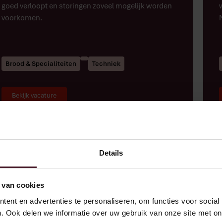
goed verloopt en storingen zoveel mogelijk worden
voorkomen.
Brood & Specialiteiten
Techniek
Bekijk vacature
Details
Werk- en leerplek technische
 van cookies
dienst
ent en advertenties te personaliseren, om functies voor social
. Ook delen we informatie over uw gebruik van onze site met on
Goedhart Hedel
,