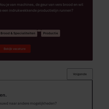
Hou je van machines, de geur van vers brood en wil
je een indrukwekkende productielijn runnen?
Brood & Specialiteiten
Productie
Bekijk vacature
Volgende
en.
enieuwd naar andere mogelijkheden?