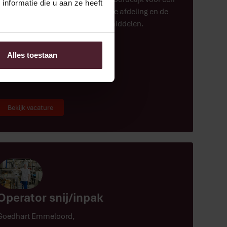
nformatie die u aan ze heeft
goed verloop van het proces van de afdeling en de
daarvoor benodigde mensen en middelen.
Alles toestaan
Patisserie
Productie
Bekijk vacature
Operator snij/inpak
Goedhart Emmeloord
,