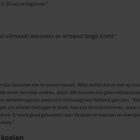
13.30 uur te beginnen.”
 het uitmaakt wanneer er iemand langs komt.’
en dus besloten om te moderniseren. Willy vertelt dat ze niet op zo
et moet namelijk werken, altijd. We kunnen ons geen stilstand pe
en verdeelmagazijn werd voor Klimaatgroep Holland gekozen. “Kl
en om allerlei metingen te doen: hoe zijn de luchtstromen, waar i
rdruk. Er werd goed geluisterd naar de eisen en wensen en toen gi
maken.”
 koelen