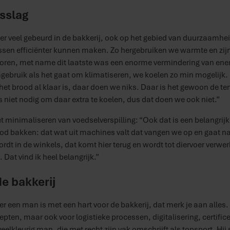
sslag
 er veel gebeurd in de bakkerij, ook op het gebied van duurzaamh
sen efficiënter kunnen maken. Zo hergebruiken we warmte en zij
soren, met name dit laatste was een enorme vermindering van ener
gebruik als het gaat om klimatiseren, we koelen zo min mogelijk. 
et brood al klaar is, daar doen we niks. Daar is het gewoon de t
is niet nodig om daar extra te koelen, dus dat doen we ook niet.”
et minimaliseren van voedselverspilling: “Ook dat is een belangrijk
rood bakken: dat wat uit machines valt dat vangen we op en gaat n
rdt in de winkels, dat komt hier terug en wordt tot diervoer verwer
Dat vind ik heel belangrijk.”
de bakkerij
 een man is met een hart voor de bakkerij, dat merk je aan alles. 
pten, maar ook voor logistieke processen, digitalisering, certifice
eelkleurig man, die met recht zijn vak omschrijft als topsport. Hij