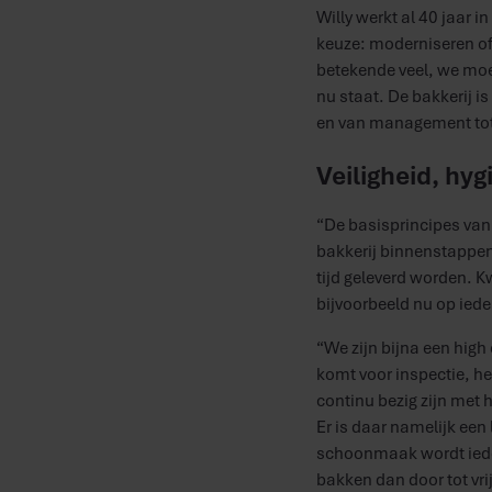
Willy werkt al 40 jaar i
keuze: moderniseren of 
betekende veel, we moes
nu staat. De bakkerij is
en van management tot 
Veiligheid, hy
“De basisprincipes van 
bakkerij binnenstappen
tijd geleverd worden. K
bijvoorbeeld nu op iede
“We zijn bijna een high
komt voor inspectie, he
continu bezig zijn met
Er is daar namelijk een
schoonmaak wordt iede
bakken dan door tot vr