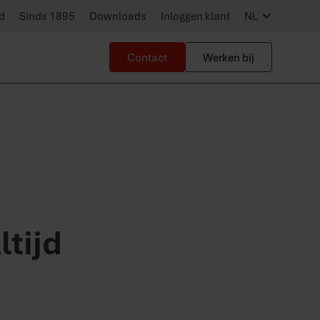
d
Sinds 1895
Downloads
Inloggen klant
NL
Contact
Werken bij
ltijd