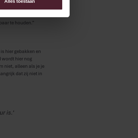
Alles toestaan
de bakkerij altijd
roces eist een minimum
baar te houden.”
is hier gebakken en
d wordt hier nog
niet, alleen als je je
grijk dat zij niet in
r is.’