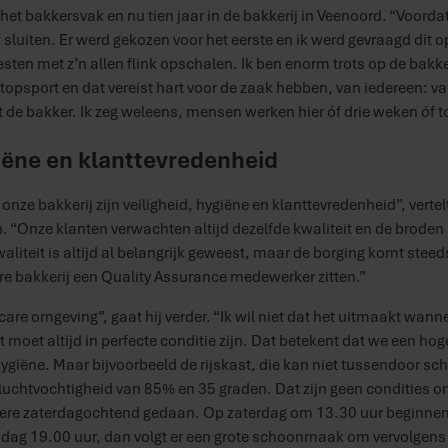
n het bakkersvak en nu tien jaar in de bakkerij in Veenoord. “Voord
sluiten. Er werd gekozen voor het eerste en ik werd gevraagd dit 
ten met z’n allen flink opschalen. Ik ben enorm trots op de bakker
 topsport en dat vereist hart voor de zaak hebben, van iedereen: va
de bakker. Ik zeg weleens, mensen werken hier óf drie weken óf t
giëne en klanttevredenheid
onze bakkerij zijn veiligheid, hygiëne en klanttevredenheid”, verte
. “Onze klanten verwachten altijd dezelfde kwaliteit en de broden
waliteit is altijd al belangrijk geweest, maar de borging komt stee
re bakkerij een Quality Assurance medewerker zitten.”
 care omgeving”, gaat hij verder. “Ik wil niet dat het uitmaakt wan
t moet altijd in perfecte conditie zijn. Dat betekent dat we een h
 hygiëne. Maar bijvoorbeeld de rijskast, die kan niet tussendoor
 luchtvochtigheid van 85% en 35 graden. Dat zijn geen condities o
re zaterdagochtend gedaan. Op zaterdag om 13.30 uur beginnen
ijdag 19.00 uur, dan volgt er een grote schoonmaak om vervolgen