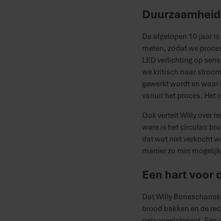
Duurzaamheid
De afgelopen 10 jaar is
meten, zodat we proces
LED verlichting op sen
we kritisch naar stroom
gewerkt wordt en waar h
vanuit het proces. Het 
Ook vertelt Willy over h
ware is het circulair b
dat wat niet verkocht wo
manier zo min mogelijk. 
Een hart voor 
Dat Willy Boneschansker
brood bakken en de rece
personeelsbeleid. Een v