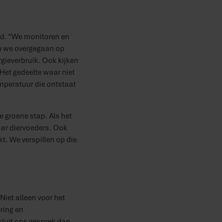
eid. “We monitoren en
n we overgegaan op
gieverbruik. Ook kijken
Het gedeelte waar niet
emperatuur die ontstaat
e groene stap. Als het
aar diervoeders. Ook
kt. We verspillen op die
Niet alleen voor het
ring en
 sluit ons gesprek dan