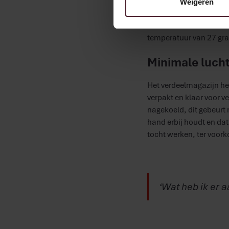
Weigeren
“Om altijd dezelfde kwali
hetzelfde is. Het is in
temperatuur van 27 gr
Minimale luch
Het verdeelmagazijn he
verpakt en klaar voor v
nagekoeld, dit gebeurt 
hand erbij houdt en dat 
tocht werken, ter voor
‘Wat heb ik er a