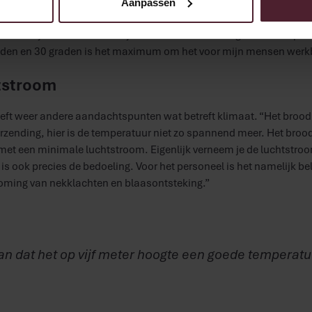
Aanpassen
teit te leveren, is het cruciaal dat, zomer of winter, de conditie in 
 de bakkerij daarom te allen tijde tussen de 27 en 30 graden. Het p
aden en 30 graden is het maximum om het voor mijn mensen werk
tstroom
eft weer andere aandachtspunten wat betreft klimaat. “Het brood 
erzending, hier is de temperatuur niet zo spannend meer. Het broo
met een minimale luchtstroom. Eigenlijk verneem je de luchtstroom 
is ook precies de bedoeling. Voor het personeel is het namelijk belan
koming van nekklachten en blaasontsteking.”
an dat het op vijf meter hoogte een goede temperatuu