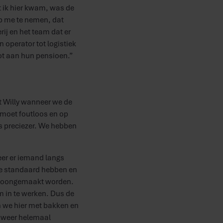
at ik hier kwam, was de
op me te nemen, dat
ij en het team dat er
n operator tot logistiek
ot aan hun pensioen.”
lt Willy wanneer we de
 moet foutloos en op
ds preciezer. We hebben
neer er iemand langs
oge standaard hebben en
 schoongemaakt worden.
m in te werken. Dus de
 we hier met bakken en
s weer helemaal