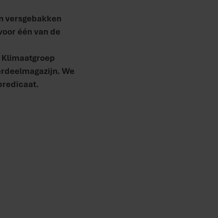
an versgebakken
voor één van de
. Klimaatgroep
erdeelmagazijn. We
predicaat.