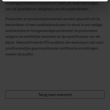
voedingsmiddelenindustrie en heeft als doel het borgen
van de kwaliteit en veiligheid van de voedselketen.
Producten en productieprocessen worden geaudit om te
beoordelen of een voedselproducent in staat is om veilige,
authentieke en hoogwaardige producten te produceren
volgens de wettelijke vereisten en de specificaties van de
klant. Gekwalificeerde IFS-auditors die werkzaam zijn voor
onafhankelijke geaccrediteerde certificatie-instellingen
voeren de audits
Terug naar overzicht