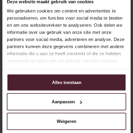
Deze website maakt gebruik van cookies
win-win situatie!”
We gebruiken cookies om content en advertenties te
Over de IFS Food
personaliseren, om functies voor social media te bieden
en om ons websiteverkeer te analyseren. Ook delen we
Standaard
informatie over uw gebruik van onze site met onze
partners voor social media, adverteren en analyse. Deze
partners kunnen deze gegevens combineren met andere
informatie die u aan ze heeft verstrekt of die ze hebben
verzameld op basis van uw gebruik van hun services.
Alles toestaan
Aanpassen
De IFS norm is een voedselveiligheidsstandaard die
ontwikkeld is door Duitse, Franse en Italiaanse handel- en
Weigeren
retailorganisaties. De norm is met name gericht op
toeleveranciers van retailers in de