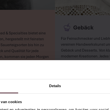
Gebäck
ad & Specialties bietet eine
Für Feinschmecker und Lieb
, hergestellt mit feinsten
vereinen Handwerkskunst und
Sauerteigsorten bis hin zu
Gebäck und Desserts. Von kl
k und Qualität für jede
modernen Kreationen. Jedes P
en, kommen sie jeden Morgen
für Geschmack, Qualität und 
festliches Erlebnis wird.
Mehr lesen
Details
 van cookies
ent en advertenties te personaliseren, om functies voor social