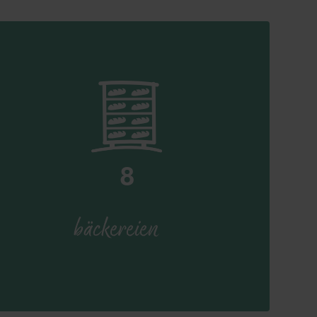
8
bäckereien