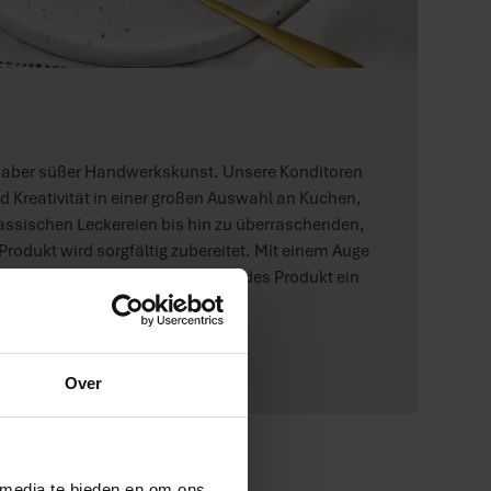
haber süßer Handwerkskunst. Unsere Konditoren
 Kreativität in einer großen Auswahl an Kuchen,
assischen Leckereien bis hin zu überraschenden,
rodukt wird sorgfältig zubereitet. Mit einem Auge
Details sorgen wir dafür, dass jedes Produkt ein
Over
 media te bieden en om ons