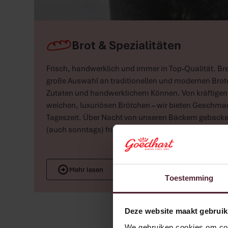
Brot & Spezialitäten
Frisch, handwerklich und immer in Top-Qualität. Bre
große Auswahl an traditionellen und modernen Broten
Zutaten und handwerklichem Können. Von kräftigen 
weichen, luxuriösen Brötchen – wir bieten Geschmac
Tageszeit. Über Nacht von unseren Bäckern geback
(auch sonntags) frisch in unsere Filialen.
Mehr lesen
Toestemming
Deze website maakt gebruik
We gebruiken cookies om cont