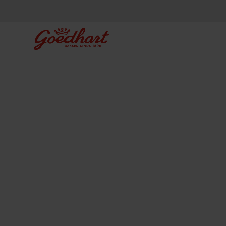
Die Bäckerei für jeden Moment
Immer frisch,
lecker, immer 