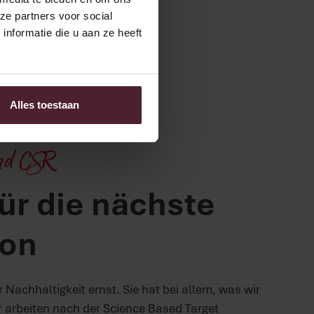
ze partners voor social
nformatie die u aan ze heeft
Alles toestaan
und CSR
ür die nächste
ion
Nachhaltigkeit ernst. Sie hat bei allem, was wir
ir arbeiten nach der Science Based Target