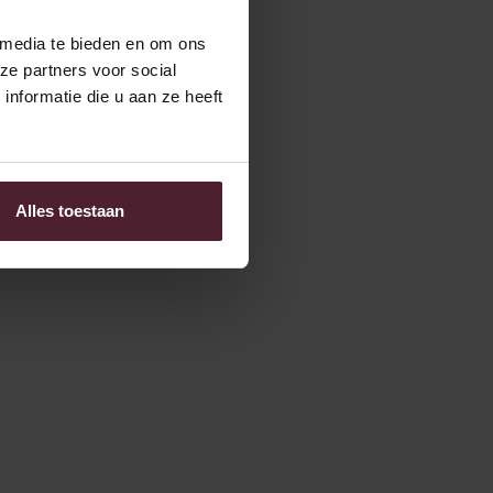
Fibermaxxing: Brood als bron
van vezels
 media te bieden en om ons
ze partners voor social
De fibermaxxing-trend richt zich op vezelinname.
nformatie die u aan ze heeft
En daarin speelt ons brood een belangrijke rol!
Lees meer
Alles toestaan