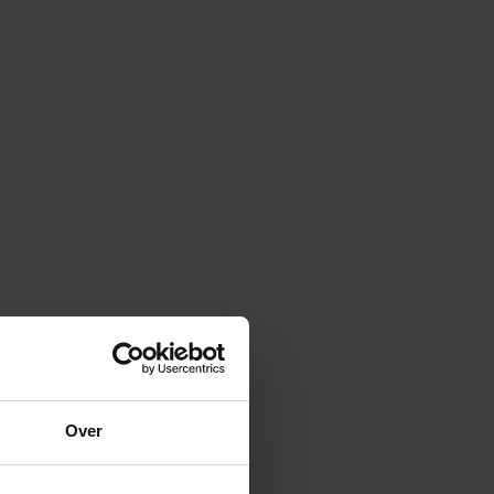
Het ene brood is het andere
niet/wel - het echte verhaal van
supermarktbrood
Wat is het verschil tussen brood van de bakker, de
supermarkt en zelfgebakken brood?
Lees meer
16/3/2026
Over
Brood & Specialiteiten
Artikel