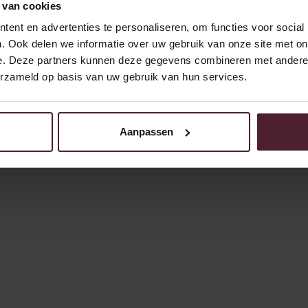
 van cookies
ent en advertenties te personaliseren, om functies voor social
. Ook delen we informatie over uw gebruik van onze site met on
e. Deze partners kunnen deze gegevens combineren met andere i
erzameld op basis van uw gebruik van hun services.
Aanpassen
23/3/2026
Media
Nieuws
Brood & Specialiteiten
In de media: fabeltjes over
supermarktbrood weerlegd
DPG Media pakt in een uitgebreid artikel diverse