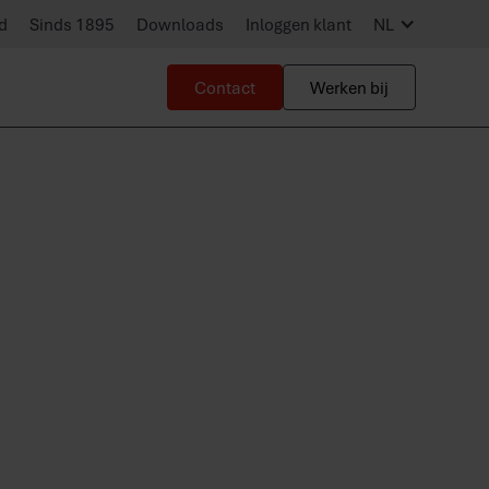
d
Sinds 1895
Downloads
Inloggen klant
NL
Contact
Werken bij