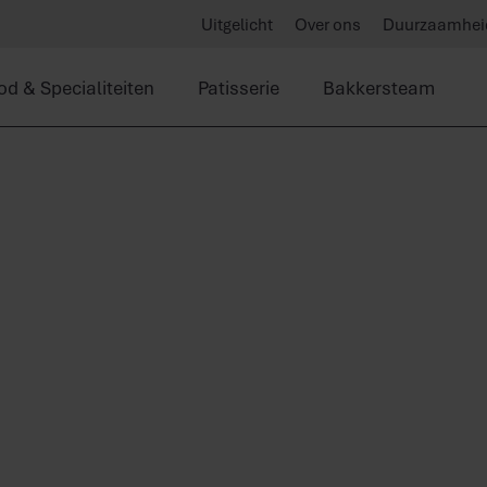
Uitgelicht
Over ons
Duurzaamhei
od & Specialiteiten
Patisserie
Bakkersteam