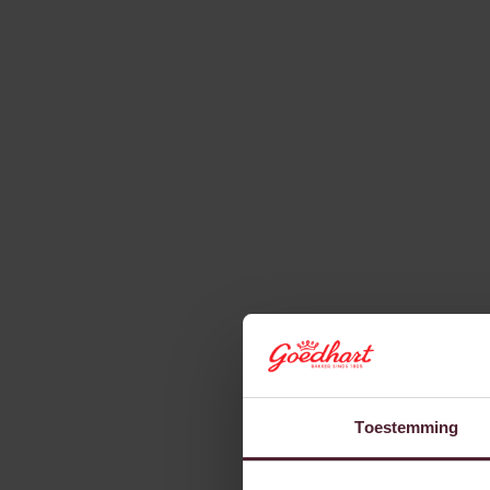
Baanpraat: Medewerker
Technische Dienst Bart
Kooiman
Verantwoordelijkheid en afwisseling: Bart
Kooiman is Medewerker Technische Dienst
Lees meer
Toestemming