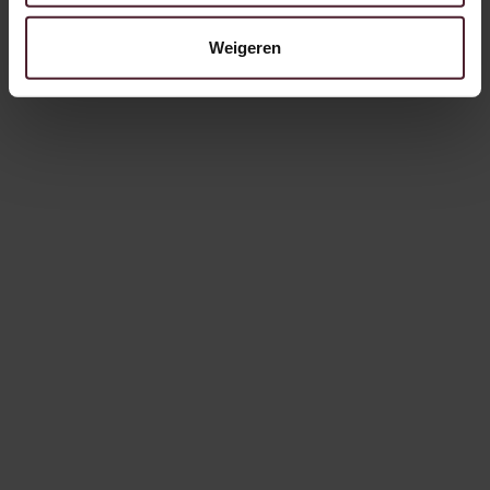
Weigeren
4/8/2025
Jobgespräch
Brot und Spezialitäten
Jobgespräch: Wouter van Buitenen,
Manager für kontinuierliche
Verbesserung
„Bei meiner Arbeit geht es darum, Verluste zu
verbessern und zu reduzieren“, sagt Wouter.
Lees meer