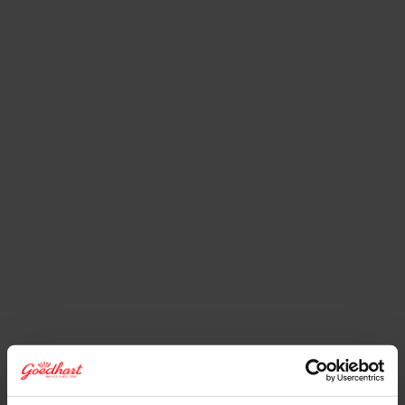
5/8/2025
Gebäck
Jobgespräch
Jobgespräch: Prozessbediener Leon
Sijbers
Wenn es jemanden gibt, der weiß, wie sich die
Konditorei in Sevenum im Laufe der Jahre verändert
hat, dann ist es Leon Sijbers.
Lees meer